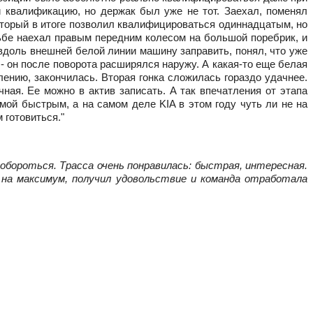
 квалификацию, но держак был уже не тот. Заехал, поменял 
который в итоге позволил квалифицироваться одиннадцатым, но 
рьбе наехал правым передним колесом на большой поребрик, и 
вдоль внешней белой линии машину заправить, понял, что уже 
- он после поворота расширялся наружу. А какая-то еще белая 
лению, закончилась. Вторая гонка сложилась гораздо удачнее. 
ая. Ее можно в актив записать. А так впечатления от этапа 
мой быстрым, а на самом деле KIA в этом году чуть ли не на 
 готовиться."
обороться. Трасса очень понравилась: быстрая, интересная. 
на максимум, получил удовольствие и команда отработала 