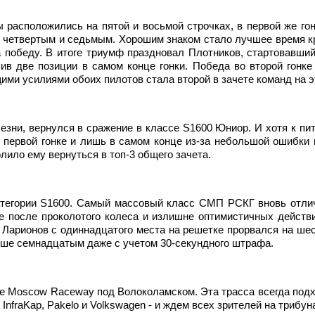
 расположились на пятой и восьмой строчках, в первой же гон
 четвертым и седьмым. Хорошим знаком стало лучшее время кру
а победу. В итоге триумф праздновал Плотников, стартовавший 
ив две позиции в самом конце гонки. Победа во второй гонке
ими усилиями обоих пилотов стала второй в зачете команд на э
езни, вернулся в сражение в классе S1600 Юниор. И хотя к пит
в первой гонке и лишь в самом конце из-за небольшой ошибки 
лило ему вернуться в топ-3 общего зачета.
атегории S1600. Самый массовый класс СМП РСКГ вновь отличи
 после проколотого колеса и излишне оптимистичных действий
: Ларионов с одиннадцатого места на решетке прорвался на ше
нише семнадцатым даже с учетом 30-секундного штрафа.
ме Moscow Raceway под Волоколамском. Эта трасса всегда под
InfraKap, Pakelo и Volkswagen - и ждем всех зрителей на трибун