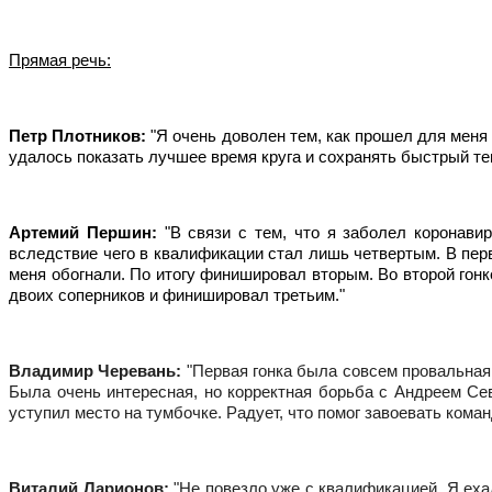
Прямая речь:
Петр Плотников: 
"Я очень доволен тем, как прошел для меня 
удалось показать лучшее время круга и сохранять быстрый те
Артемий Першин: 
"В связи с тем, что я заболел коронав
вследствие чего в квалификации стал лишь четвертым. В перв
меня обогнали. По итогу финишировал вторым. Во второй гонк
двоих соперников и финишировал третьим."
Владимир Черевань: 
"Первая гонка была совсем провальная
Была очень интересная, но корректная борьба с Андреем С
уступил место на тумбочке. Радует, что помог завоевать ком
Виталий Ларионов: 
"Не повезло уже с квалификацией. Я ех