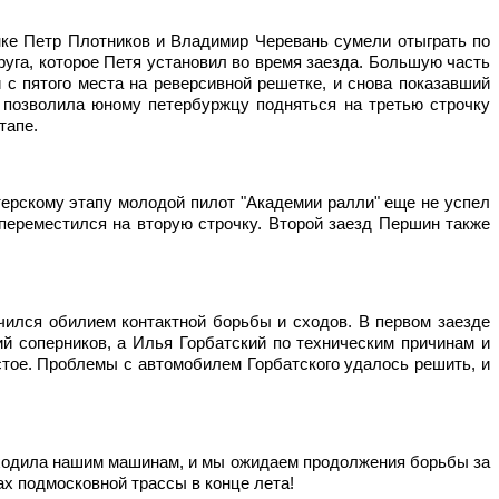
ке Петр Плотников и Владимир Черевань сумели отыграть по 
га, которое Петя установил во время заезда. Большую часть 
с пятого места на реверсивной решетке, и снова показавший 
 позволила юному петербуржцу подняться на третью строчку 
тапе. 
ерскому этапу молодой пилот "Академии ралли" еще не успел 
переместился на вторую строчку. Второй заезд Першин также 
лся обилием контактной борьбы и сходов. В первом заезде 
 соперников, а Илья Горбатский по техническим причинам и 
стое. Проблемы с автомобилем Горбатского удалось решить, и 
ходила нашим машинам, и мы ожидаем продолжения борьбы за 
ах подмосковной трассы в конце лета!