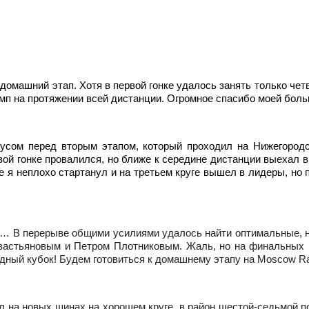
домашний этап. Хотя в первой гонке удалось занять только четв
мп на протяжении всей дистанции. Огромное спасибо моей больш
ирусом перед вторым этапом, который проходил на Нижегород
ой гонке провалился, но ближе к середине дистанции выехал в
е я неплохо стартанул и на третьем круге вышел в лидеры, но 
… В перерыве общими усилиями удалось найти оптимальные, нас
евастьяновым и Петром Плотниковым. Жаль, но на финальных к
андный кубок! Будем готовиться к домашнему этапу на Moscow R
ал на новых шинах на хорошем круге, в район шестой-седьмой 