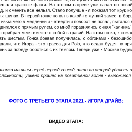
ешали красные флаги. На втором нагреве уже начал по новой
нд, и сменить все нельзя. Стало получше - я показал тот круг, 
х шинах. В первой гонке попал в какой-то жуткий замес, в бо
 из-за чего в медленный четвертый поворот не попал, пытался 
 двигался с прямым рулем, со мной поравнялись синяя "калинка" 
 прибрал меня вместе с собой в гравий. На этом гонка, к сожа
ь шестым. Гонка боевая получилась, с обгонами - безошибочн
дали, что Игора - это трасса для Polo, что седан будет на пря
нь за победу бороться с их темпом. Теперь уже к Москве будем
оломка машины перед первой гонкой, зато во второй удалось п
ожности, уикенд прошел на позитивной волне - выложился 
ФОТО С ТРЕТЬЕГО ЭТАПА 2021 - ИГОРА ДРАЙВ:
ВИДЕО ЭТАПА: