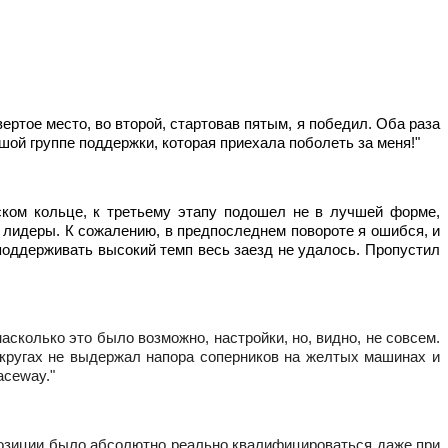
ертое место, во второй, стартовав пятым, я победил. Оба раза 
ой группе поддержки, которая приехала поболеть за меня!"
ском кольце, к третьему этапу подошел не в лучшей форме, 
 лидеры. К сожалению, в предпоследнем повороте я ошибся, и 
поддерживать высокий темп весь заезд не удалось. Пропустил 
колько это было возможно, настройки, но, видно, не совсем. 
ругах не выдержал напора соперников на желтых машинах и 
aceway."
позиции было абсолютно реально квалифицироваться даже при 