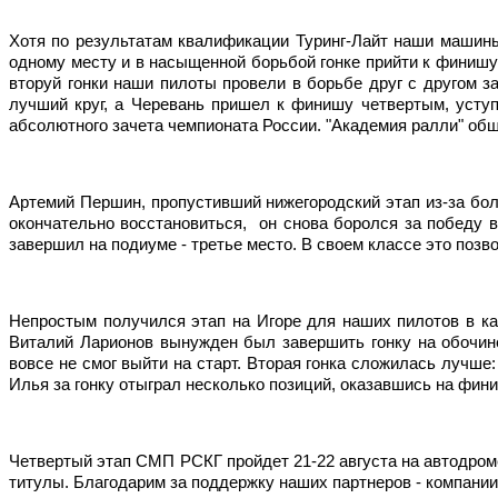
Хотя по результатам квалификации Туринг-Лайт наши машины
одному месту и в насыщенной борьбой гонке прийти к финишу
вторуй гонки наши пилоты провели в борьбе друг с другом з
лучший круг, а Черевань пришел к финишу четвертым, уступ
абсолютного зачета чемпионата России. "Академия ралли" общ
Артемий Першин, пропустивший нижегородский этап из-за бол
окончательно восстановиться,  он снова боролся за победу 
завершил на подиуме - третье место. В своем классе это позво
Непростым получился этап на Игоре для наших пилотов в к
Виталий Ларионов вынужден был завершить гонку на обочине
вовсе не смог выйти на старт. Вторая гонка сложилась лучше
Илья за гонку отыграл несколько позиций, оказавшись на фи
Четвертый этап СМП РСКГ пройдет 21-22 августа на автодро
титулы. Благодарим за поддержку наших партнеров - компании 