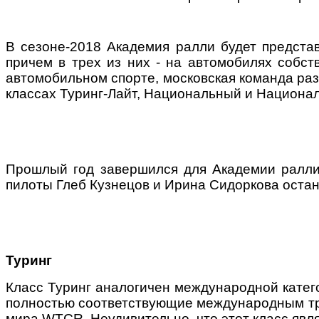
В сезоне-2018 Академия ралли будет представ
причем в трех из них - на автомобилях собс
автомобильном спорте, московская команда раз
классах Туринг-Лайт, Национальный и Национа
Прошлый год завершился для Академии ралли
пилоты Глеб Кузнецов и Ирина Сидоркова остано
Туринг
Класс Туринг аналогичен международной катег
полностью соответствующие международным тре
мира WTCR. Неудивительно, что этот класс явл