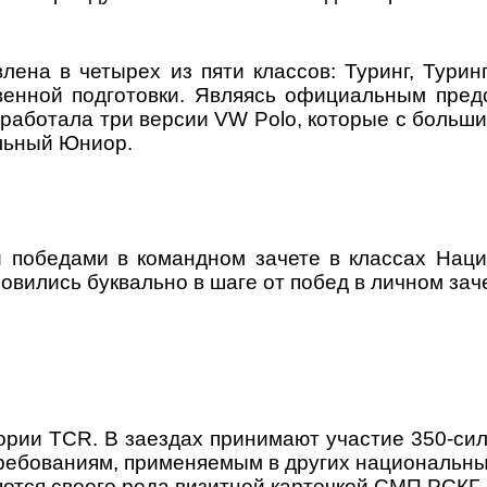
лена в четырех из пяти классов: Туринг, Тур
твенной подготовки. Являясь официальным пред
работала три версии VW Polo, которые с больш
льный Юниор.
 победами в командном зачете в классах На
вились буквально в шаге от побед в личном заче
ории TCR. В заездах принимают участие 350-си
бованиям, применяемым в других национальных
яется своего рода визитной карточкой СМП РСКГ.